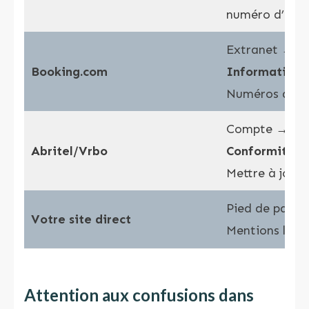
numéro d’enr
Extranet → P
Booking.com
Informations 
Numéros d’en
Compte → Loi
Abritel/Vrbo
Conformité r
Mettre à jour
Pied de page 
Votre site direct
Mentions léga
Attention aux confusions dans