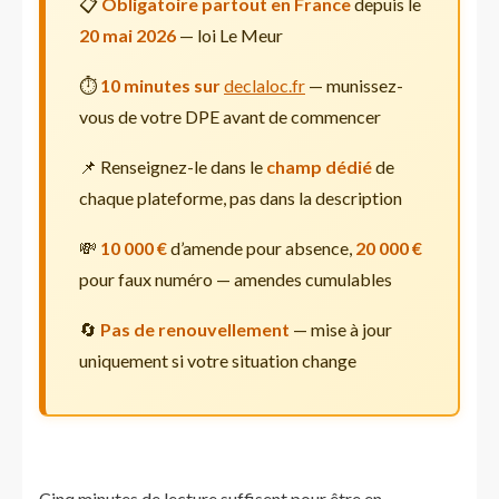
📋
Obligatoire partout en France
depuis le
20 mai 2026
— loi Le Meur
⏱️
10 minutes sur
declaloc.fr
— munissez-
vous de votre DPE avant de commencer
📌 Renseignez-le dans le
champ dédié
de
chaque plateforme, pas dans la description
💸
10 000 €
d’amende pour absence,
20 000 €
pour faux numéro — amendes cumulables
🔄
Pas de renouvellement
— mise à jour
uniquement si votre situation change
Cinq minutes de lecture suffisent pour être en