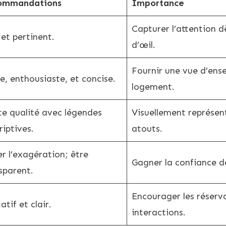
ommandations
Importance
Capturer l’attention d
 et pertinent.
d’œil.
Fournir une vue d’ens
re, enthousiaste, et concise.
logement.
e qualité avec légendes
Visuellement représent
riptives.
atouts.
er l’exagération; être
Gagner la confiance d
sparent.
Encourager les réserva
atif et clair.
interactions.