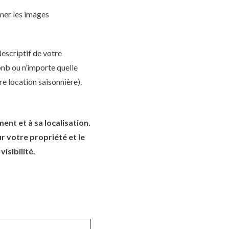
gner les images
descriptif de votre
rbnb ou n’importe quelle
re location saisonnière).
ent et à sa localisation.
ur votre propriété et le
isibilité.