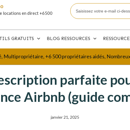
mo
e locations en direct +6500
TILS GRATUITS
BLOG RESSOURCES
RESSOURCE
é, Multipropriétaire, +6 500 propriétaires aidés, Nombre
escription parfaite po
nce Airbnb (guide com
janvier 21, 2025