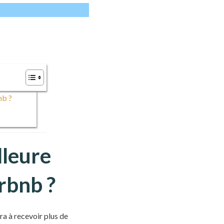
nb ?
lleure
rbnb ?
era à recevoir plus de