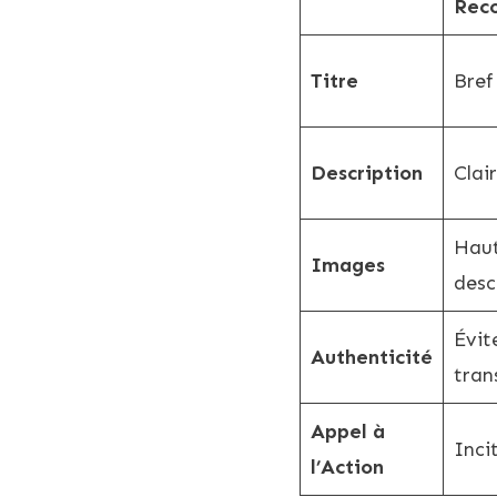
Rec
Titre
Bref
Description
Clai
Haut
Images
desc
Évit
Authenticité
tran
Appel à
Incit
l’Action