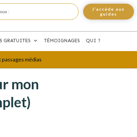
J’accède aux
guides
S GRATUITES
TÉMOIGNAGES
QUI ?
ux passages médias
ur mon
plet)