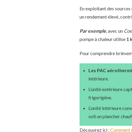
En exploitant des sources
un rendement élevé, contri
Par exemple
, avec un
Coe
pompe à chaleur utilise
1 
Pour comprendre brièvemen
Les PAC aérothermi
intérieure.
L’unité extérieure capt
frigorigène.
L’unité intérieure con
soit un plancher chauf
Découvrez ici :
Comment ré