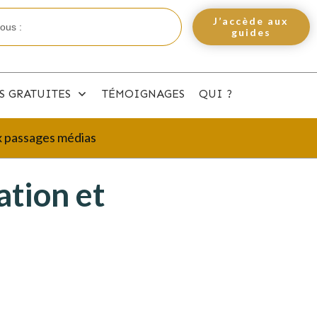
J’accède aux
guides
S GRATUITES
TÉMOIGNAGES
QUI ?
ux passages médias
ation et