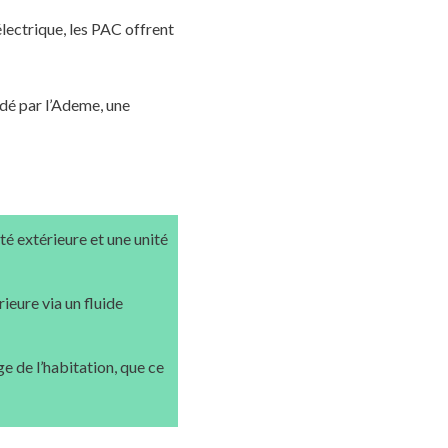
lectrique, les PAC offrent
dé par l’Ademe, une
té extérieure et une unité
rieure via un fluide
ge de l’habitation, que ce