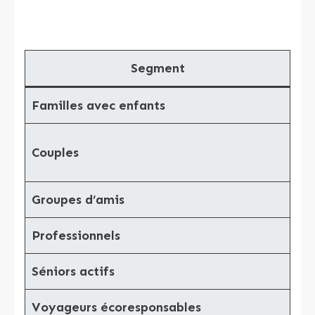
Segment
Familles avec enfants
Jeu
Couples
In
Groupes d’amis
Gr
Professionnels
Wi-
Séniors actifs
Cal
Voyageurs écoresponsables
Éco