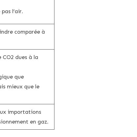
pas l’air.
indre comparée à
e CO2 dues à la
gique que
mais mieux que le
ux importations
isionnement en gaz.