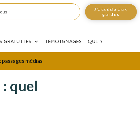
J’accède aux
guides
S GRATUITES
TÉMOIGNAGES
QUI ?
ux passages médias
: quel