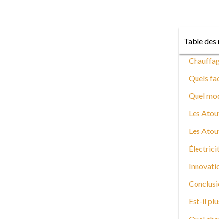
Table des 
Chauffage
Quels fac
Quel mod
Les Atou
Les Atou
Électrici
Innovatio
Conclusi
Est-il pl
Quel chau