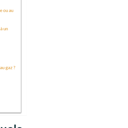
ue ou au
 à un
au gaz ?