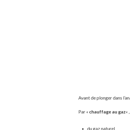
Avant de plonger dans l’ana
Par «
chauffage au gaz
« 
du gaz naturel