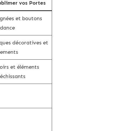
ublimer vos Portes
gnées et boutons
ndance
ques décoratives et
nements
oirs et éléments
léchissants