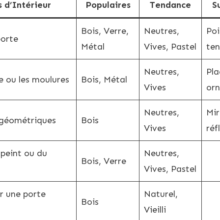
s d’Intérieur
Populaires
Tendance
S
Bois, Verre,
Neutres,
Poi
porte
Métal
Vives, Pastel
te
Neutres,
Pla
e ou les moulures
Bois, Métal
Vives
or
Neutres,
Mir
 géométriques
Bois
Vives
réf
 peint ou du
Neutres,
Bois, Verre
Vives, Pastel
r une porte
Naturel,
Bois
Vieilli