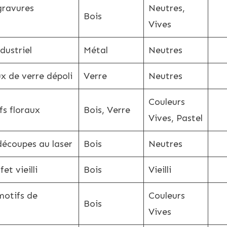
gravures
Neutres,
Bois
Vives
dustriel
Métal
Neutres
x de verre dépoli
Verre
Neutres
Couleurs
fs floraux
Bois, Verre
Vives, Pastel
découpes au laser
Bois
Neutres
et vieilli
Bois
Vieilli
motifs de
Couleurs
Bois
Vives