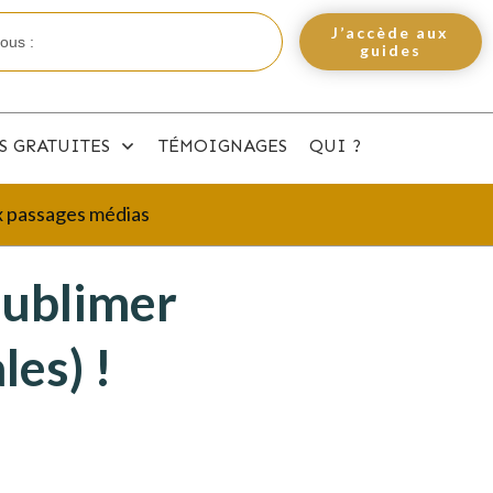
J’accède aux
guides
S GRATUITES
TÉMOIGNAGES
QUI ?
ux passages médias
sublimer
les) !