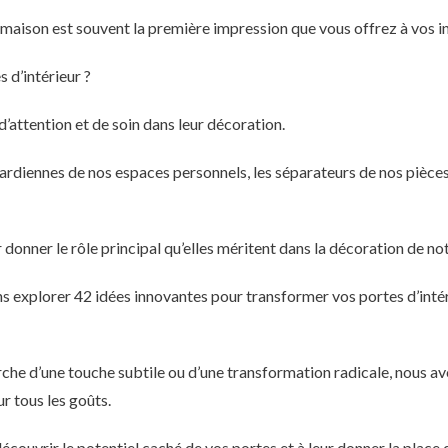
 maison est souvent la première impression que vous offrez à vos in
s d’intérieur ?
d’attention et de soin dans leur décoration.
 gardiennes de nos espaces personnels, les séparateurs de nos pièces
 donner le rôle principal qu’elles méritent dans la décoration de not
ons explorer 42 idées innovantes pour transformer vos portes d’inté
rche d’une touche subtile ou d’une transformation radicale, nous a
r tous les goûts.
écouvrir le potentiel caché de vos portes et à leur donner la place 