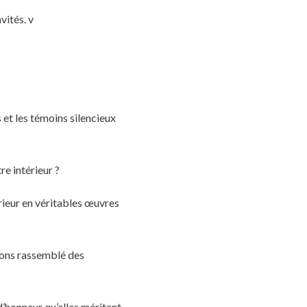
vités. v
 et les témoins silencieux
re intérieur ?
rieur en véritables œuvres
vons rassemblé des
d’honneur qu’elles méritent