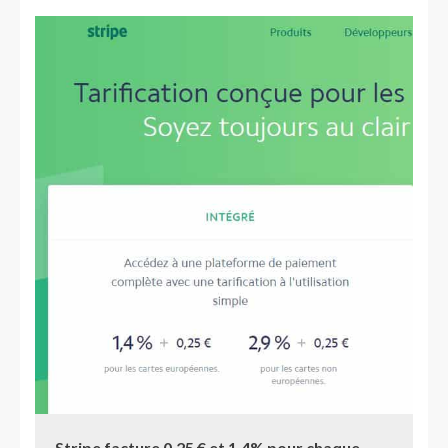
Stripe facture 0,25 € et 1,4% pour chaque