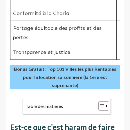
Conformité à la Charia
Resp
Partage équitable des profits et des
Répa
pertes
isl
Transparence et Justice
Honn
Bonus Gratuit : Top 101 Villes les plus Rentables
pour la location saisonnière (la 1ère est
suprenante)
Table des matières
Est-ce que c’est haram de faire