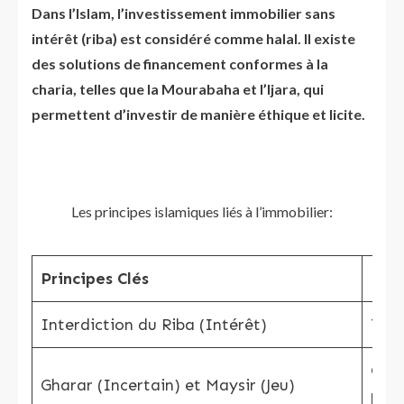
Dans l’Islam, l’investissement immobilier sans
intérêt (riba) est considéré comme halal. Il existe
des solutions de financement conformes à la
charia, telles que la Mourabaha et l’Ijara, qui
permettent d’investir de manière éthique et licite.
Les principes islamiques liés à l’immobilier:
Principes Clés
Desc
Interdiction du Riba (Intérêt)
Tran
Clar
Gharar (Incertain) et Maysir (Jeu)
l’in