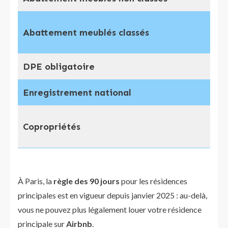
Abattement meublés classés
Ré
DPE obligatoire
Int
Enregistrement national
Obl
Peu
Copropriétés
rè
À Paris, la
règle des 90 jours
pour les résidences
principales est en vigueur depuis janvier 2025 : au-delà,
vous ne pouvez plus légalement louer votre résidence
principale sur
Airbnb
.