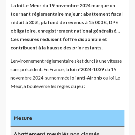
La loi Le Meur du 19 novembre 2024 marque un
tournant réglementaire majeur : abattement fiscal
réduit à 30%, plafond de revenus à 15 000 €, DPE
obligatoire, enregistrement national généralisé…
Ces mesures réduisent l’offre disponible et
contribuent à la hausse des prix restants
.
L’environnement réglementaire s’est durci à une vitesse
sans précédent. En France, la
loi n°2024-1039
du 19
novembre 2024, surnommée
loi anti-Airbnb
ou loi Le
Meur, a bouleversé les règles du jeu :
Mesure
Dé
Abattement meublés non classés
Ré