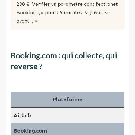
200 €. Vérifier un paramètre dans l’extranet
Booking, ça prend 5 minutes. Si j’avais su
avant… »
Booking.com : qui collecte, qui
reverse ?
Plateforme
Airbnb
✅ O
Booking.com
⚠️