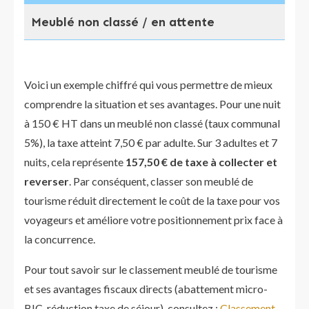
Meublé non classé / en attente
1%
Voici un exemple chiffré qui vous permettre de mieux
comprendre la situation et ses avantages. Pour une nuit
à 150 € HT dans un meublé non classé (taux communal
5%), la taxe atteint 7,50 € par adulte. Sur 3 adultes et 7
nuits, cela représente
157,50 € de taxe à collecter et
reverser
. Par conséquent, classer son meublé de
tourisme réduit directement le coût de la taxe pour vos
voyageurs et améliore votre positionnement prix face à
la concurrence.
Pour tout savoir sur le classement meublé de tourisme
et ses avantages fiscaux directs (abattement micro-
BIC, réduction taxe de séjour), consultez :
Classement