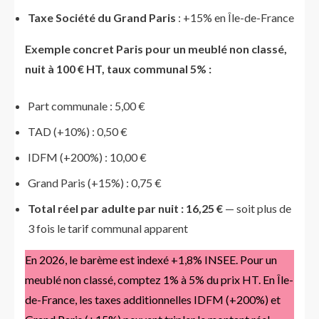
Taxe Société du Grand Paris
: +15% en Île-de-France
Exemple concret Paris pour un meublé non classé,
nuit à 100 € HT, taux communal 5% :
Part communale : 5,00 €
TAD (+10%) : 0,50 €
IDFM (+200%) : 10,00 €
Grand Paris (+15%) : 0,75 €
Total réel par adulte par nuit : 16,25 €
— soit plus de
3 fois le tarif communal apparent
En 2026, le barème est indexé +1,8% INSEE. Pour un
meublé non classé, comptez 1% à 5% du prix HT. En Île-
de-France, les taxes additionnelles IDFM (+200%) et