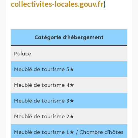
collectivites-locales.gouv.fr
)
Catégorie d’hébergement
Palace
0,7
Meublé de tourisme 5★
0,7
Meublé de tourisme 4★
0,7
Meublé de tourisme 3★
0,5
Meublé de tourisme 2★
0,3
Meublé de tourisme 1★ / Chambre d’hôtes
0,2