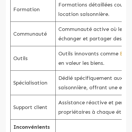
Formations détaillées couvran
Formation
location saisonnière.
Communauté active où les pr
Communauté
échanger et partager des cons
Outils innovants comme
Eldo
Outils
en valeur les biens.
Dédié spécifiquement aux pro
Spécialisation
saisonnière, offrant une exper
Assistance réactive et person
Support client
propriétaires à chaque étape.
Inconvénients