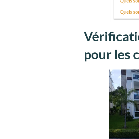
Quels son
Quels son
Vérificat
pour les c