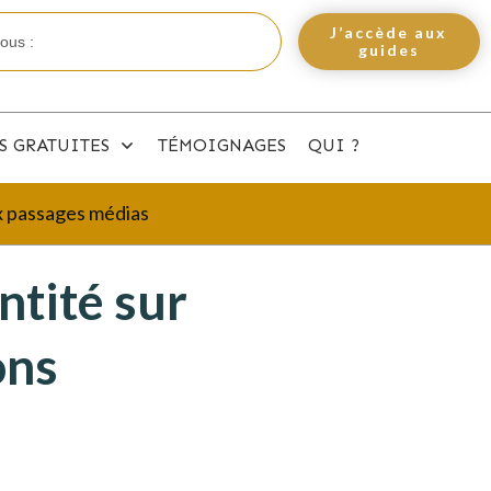
J’accède aux
guides
S GRATUITES
TÉMOIGNAGES
QUI ?
ux passages médias
ntité sur
ons