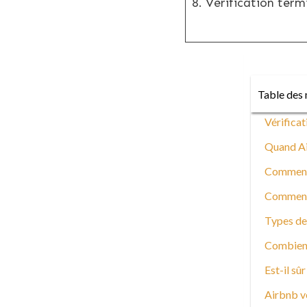
8. Vérification term
Table des 
Vérificat
Quand Ai
Comment f
Comment 
Types de 
Combien d
Est-il sû
Airbnb vér