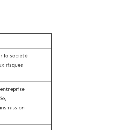
r la société
ux risques
’entreprise
ée,
ransmission