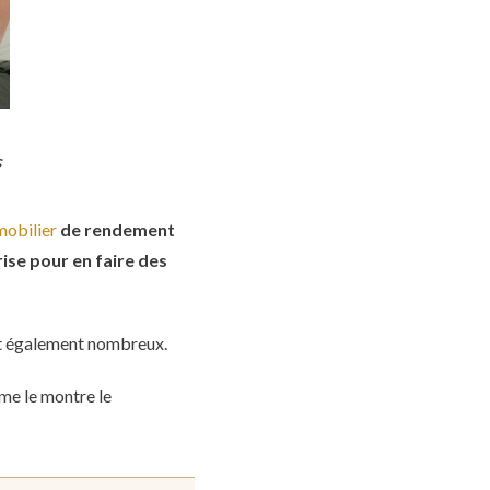
s
obilier
de rendement
ise pour en faire des
nt également nombreux.
mme le montre le