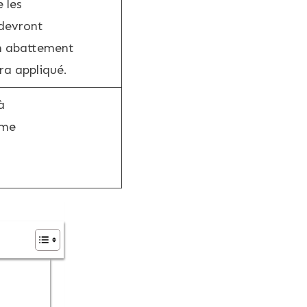
 les
devront
un abattement
ra appliqué.
à
ime