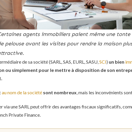
Certaines agents immobiliers paient même une tonte
e pelouse avant les visites pour rendre la maison plu
ttractive.
ntermédiaire de sa société (SARL, SAS, EURL, SASU,
SCI
)
un bien
imm
ion ou simplement pour le mettre à disposition de son entrepr
t.
t
au nom de la société
sont nombreux
, mais les inconvénients so
er via une SARL peut offrir des avantages fiscaux significatifs, co
nch Private Finance.