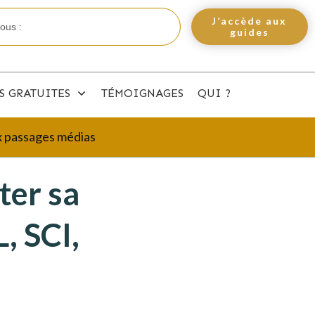
J’accède aux
guides
S GRATUITES
TÉMOIGNAGES
QUI ?
ux passages médias
ter sa
, SCI,