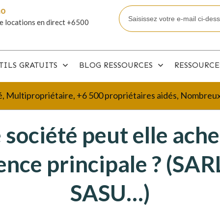
mo
e locations en direct +6500
TILS GRATUITS
BLOG RESSOURCES
RESSOURCE
é, Multipropriétaire, +6 500 propriétaires aidés, Nombre
 société peut elle ache
ence principale ? (SARL
SASU…)