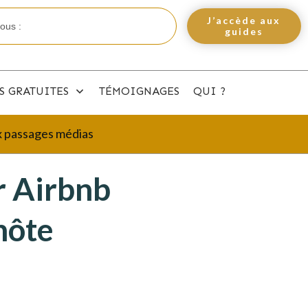
J’accède aux
guides
S GRATUITES
TÉMOIGNAGES
QUI ?
ux passages médias
r Airbnb
hôte