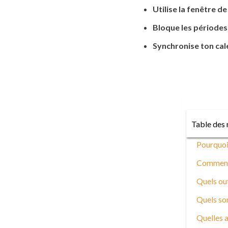
Utilise la fenêtre d
Bloque les périodes
Synchronise ton cal
Table des 
Pourquoi 
Comment t
Quels out
Quels son
Quelles a