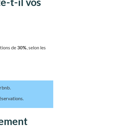
-t-il vos
ations de
30%
, selon les
irbnb.
réservations.
tement