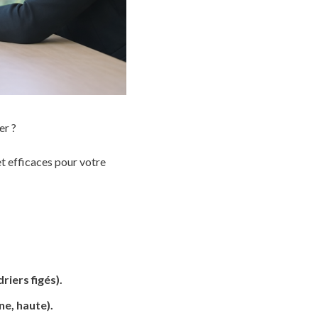
er ?
t efficaces pour votre
riers figés).
e, haute).