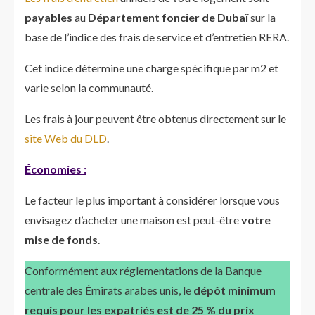
payables
au
Département foncier de Dubaï
sur la
base de l’indice des frais de service et d’entretien RERA.
Cet indice détermine une charge spécifique par m2 et
varie selon la communauté.
Les frais à jour peuvent être obtenus directement sur le
site Web du DLD
.
Économies :
Le facteur le plus important à considérer lorsque vous
envisagez d’acheter une maison est peut-être
votre
mise de fonds
.
Conformément aux réglementations de la Banque
centrale des Émirats arabes unis, le
dépôt minimum
requis pour les expatriés est de 25 % du prix