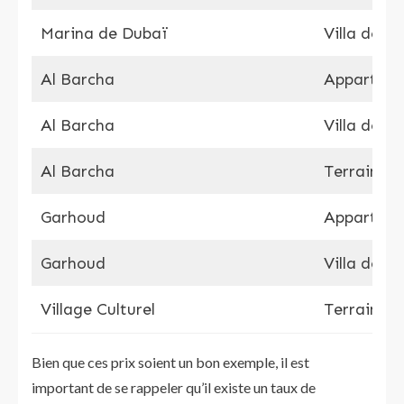
Marina de Dubaï
Villa de t
Al Barcha
Apparteme
Al Barcha
Villa de t
Al Barcha
Terrain d
Garhoud
Apparteme
Garhoud
Villa de t
Village Culturel
Terrain d
Bien que ces prix soient un bon exemple, il est
important de se rappeler qu’il existe un taux de