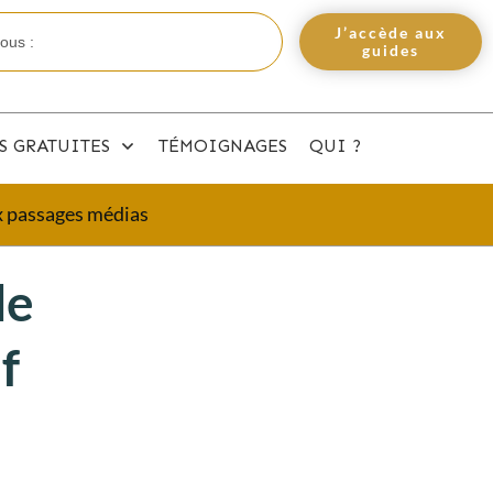
J’accède aux
guides
S GRATUITES
TÉMOIGNAGES
QUI ?
ux passages médias
de
f