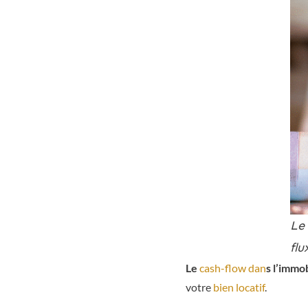
Le 
flu
Le
cash-flow dan
s l’immob
votre
bien locatif
.