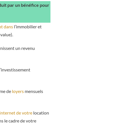
duit par un bénéfice pour
ent dans
l’immobilier et
value).
urnissent un revenu
l’investissement
orme de
loyers
mensuels
 internet de votre
location
ns le cadre de votre