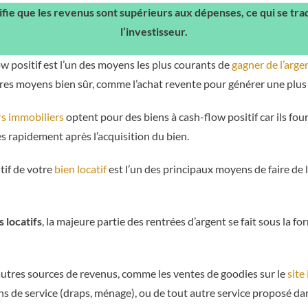
ifie que les revenus sont supérieurs aux dépenses, ce qui se tra
l’investisseur.
w positif est l’un des moyens les plus courants de
gagner de l’arg
utres moyens bien sûr, comme l’achat revente pour générer une plus 
rs immobiliers
optent pour des biens à cash-flow positif car ils fo
ès rapidement après l’acquisition du bien.
tif de votre
bien locatif
est l’un des principaux moyens de faire de 
s locatifs
, la majeure partie des rentrées d’argent se fait sous la f
’autres sources de revenus, comme les ventes de goodies sur le
site
ns de service (draps, ménage), ou de tout autre service proposé da