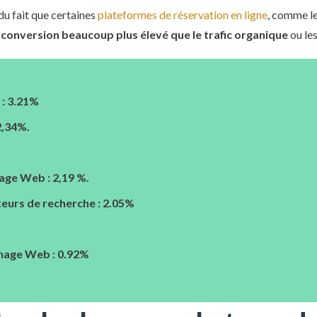
u fait que certaines
plateformes de réservation en ligne
, comme le
 conversion beaucoup plus élevé que le trafic organique
ou les
 : 3.21%
2,34%.
hage Web : 2,19 %.
teurs de recherche : 2.05%
ichage Web : 0.92%