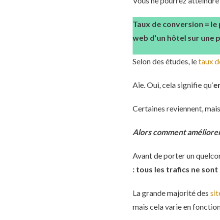
Vous ne pourrez atteindre 
Taux de conversion = le
web d’un hôtel sur une 
Selon des études, le
taux d
Aïe. Oui, cela signifie qu’
e
Certaines reviennent, mais 
Alors comment améliorer 
Avant de porter un quelc
: tous les trafics ne son
La grande majorité des
si
mais cela varie en fonctio