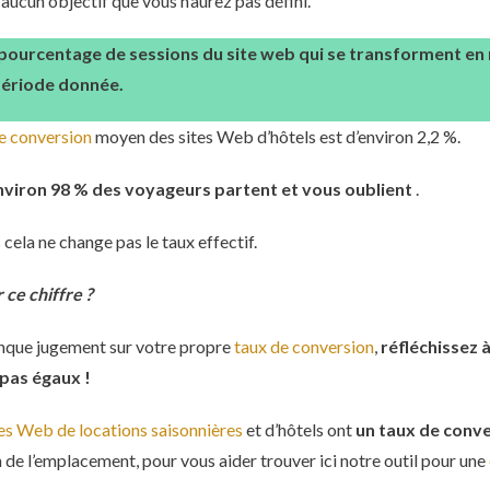
aucun objectif que vous n’aurez pas défini.
 pourcentage de sessions du site web qui se transforment en r
période donnée.
e conversion
moyen des sites Web d’hôtels est d’environ 2,2 %.
nviron 98 % des voyageurs partent et vous oublient
.
cela ne change pas le taux effectif.
ce chiffre ?
onque jugement sur votre propre
taux de conversion
,
réfléchissez à
t pas égaux !
tes Web de locations saisonnières
et d’hôtels ont
un taux de conve
n de l’emplacement, pour vous aider trouver ici notre outil pour une