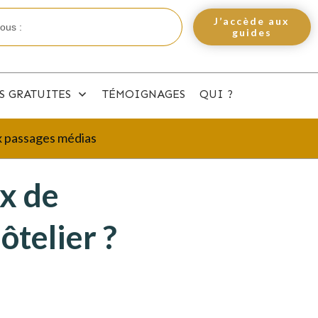
J’accède aux
guides
S GRATUITES
TÉMOIGNAGES
QUI ?
ux passages médias
x de
ôtelier ?