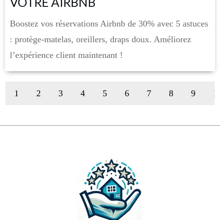
VOTRE AIRBNB
Boostez vos réservations Airbnb de 30% avec 5 astuces
: protège-matelas, oreillers, draps doux. Améliorez
l’expérience client maintenant !
1
2
3
4
5
6
7
8
9
1