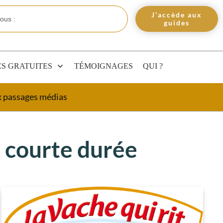
J’accède aux
guides
S GRATUITES
TÉMOIGNAGES
QUI ?
ux passages médias
n courte durée