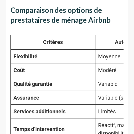
Comparaison des options de
prestataires de ménage Airbnb
Critères
Auto-en
Flexibilité
Moyenne
Coût
Modéré
Qualité garantie
Variable
Assurance
Variable (souve
Services additionnels
Limités
Réactif, mais l
Temps d’intervention
disponibilité