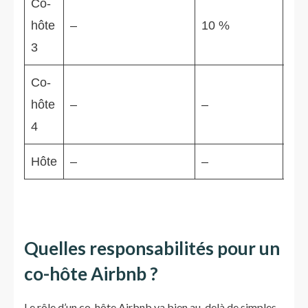
Co-
hôte
–
10 %
–
3
Co-
hôte
–
–
–
4
Hôte
–
–
–
Quelles responsabilités pour un
co-hôte Airbnb ?
Le rôle d’un co-hôte Airbnb va bien au-delà de simples