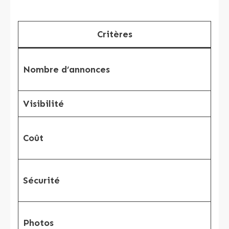
Critères
Nombre d’annonces
Plu
Visibilité
Gra
Coût
Pa
Sécurité
Out
An
Photos