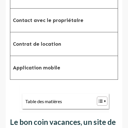
ph
Pos
Contact avec le propriétaire
té
Pos
Contrat de location
loc
App
Application mobile
iP
Table des matières
Le bon coin vacances, un site de